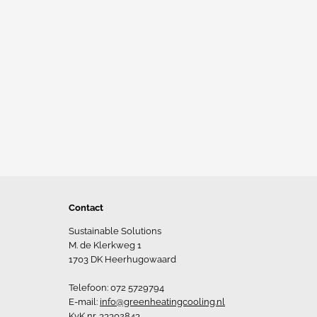
Contact
Sustainable Solutions
M. de Klerkweg 1
1703 DK Heerhugowaard
Telefoon: 072 5729794
E-mail:
info@greenheatingcooling.nl
KvK nr. 33302843