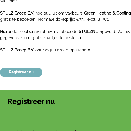
Welkom!
STULZ Groep B.V.
nodigt u uit om vakbeurs
Green Heating & Cooling
gratis te bezoeken (Normale ticketprijs: €75,- excl. BTW).
Hieronder hebben wij al uw invitatiecode
STULZNL
ingevuld. Vul uw
gegevens in om gratis kaartjes te bestellen.
STULZ Groep B.V.
ontvangt u graag op stand
0
.
Registreer nu
Registreer nu